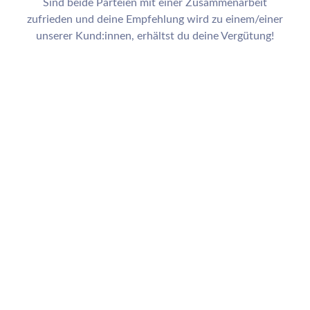
Sind beide Parteien mit einer Zusammenarbeit
zufrieden und deine Empfehlung wird zu einem/einer
unserer Kund:innen, erhältst du deine Vergütung!
Welche Arten von Empfehlungen
suchen wir?