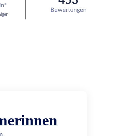
453
in*
Bewertungen
iger
hmerinnen
n.