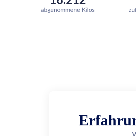
18.212
abgenommene Kilos
zu
Erfahrun
V