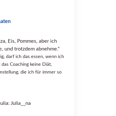
naten
zza, Eis, Pommes, aber ich
ne, und trotzdem abnehme."
g, darf ich das essen, wenn ich
 das Coaching keine Diät,
tellung, die ich für immer so
lia: Julia__na